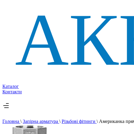
Каталог
Контакти
Головна
\
Запірна арматура
\
Різьбові фітинги
\
Американка пря