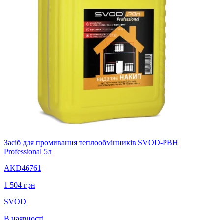
Засіб для промивання теплообмінників SVOD-РВН
Professional 5л
AKD46761
1 504
грн
SVOD
В наявності