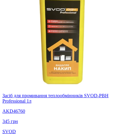
Засіб для промивання теплообмінників SVOD-РВН
Professional 1л
AKD46760
345
грн
SVOD