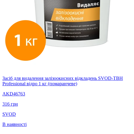
Засіб для видалення залізоокисних відкладень SVOD-ТВН
Professional відро 1 кг (помаранчеве)
AKD46763
316
грн
SVOD
В наявності