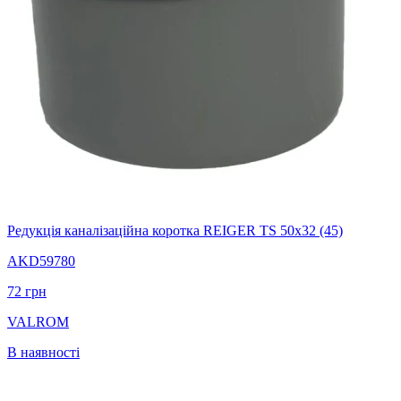
Редукція каналізаційна коротка REIGER TS 50х32 (45)
AKD59780
72
грн
VALROM
В наявності