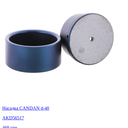
Насадка CANDAN d-40
AKD56517
469
грн