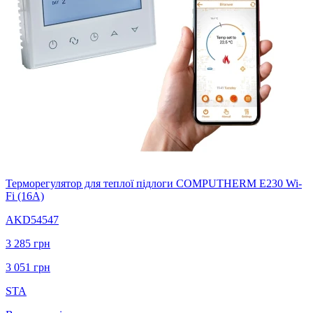
Терморегулятор для теплої підлоги COMPUTHERM E230 Wi-
Fi (16А)
AKD54547
3 285
грн
3 051
грн
STA