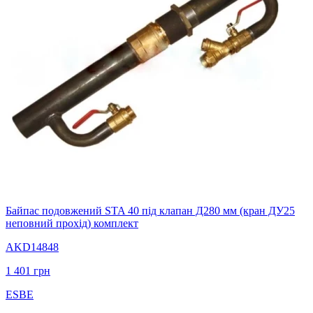
Байпас подовжений STA 40 під клапан Д280 мм (кран ДУ25
неповний прохід) комплект
AKD14848
1 401
грн
ESBE