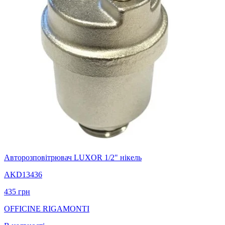
Авторозповітрювач LUXOR 1/2" нікель
AKD13436
435
грн
OFFICINE RIGAMONTI