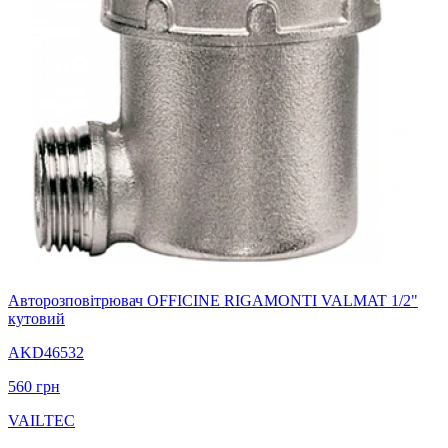
Авторозповітрювач OFFICINE RIGAMONTI VALMAT 1/2"
кутовий
AKD46532
560
грн
VAILTEC