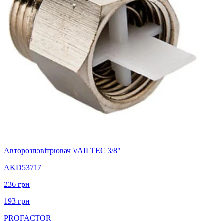
Авторозповітрювач VAILTEC 3/8"
AKD53717
236
грн
193
грн
PROFACTOR