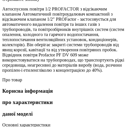
Автоспусник повітря 1/2 PROFACTOR з відсікаючим
клапаном Автоматичний повітроудалювач компактний з
відсікаючим клапаном 1/2" PROFactor - застосовується для
автоматичного видалення повітря та інших газів з
трубопроводів, та повітрозбірників внутрішніх систем (систем
опалення, холодного та гарячого водопостачання,
теплопостачання вентиляційних установок, кондиціонерів,
колекторів). Він оберігає закриті системи трубопроводів від
явищ корозії, кавітації та від утворення повітряних пробок.
Відвідник повітря Profactor PF DV 609 може
використовуватися на трубопроводах, що транспортують рідкі
середовища, неагресивні до матеріалів виробу (вода, розчини
пропілен-і етиленгліколю з концентрацією до 40%).
Про товар
Корисна інформація
про характеристики
даної моделі
Основні характеристики