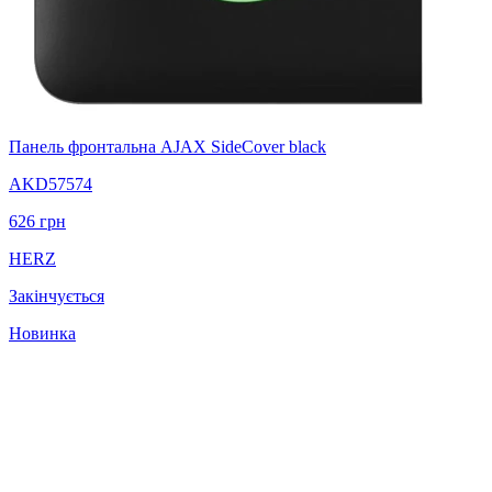
Панель фронтальна AJAX SideCover black
AKD57574
626
грн
HERZ
Закінчується
Новинка