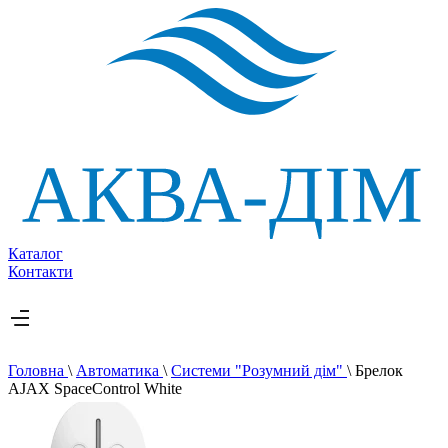
Каталог
Контакти
Головна
\
Автоматика
\
Системи "Розумний дім"
\
Брелок
AJAX SpaceControl White