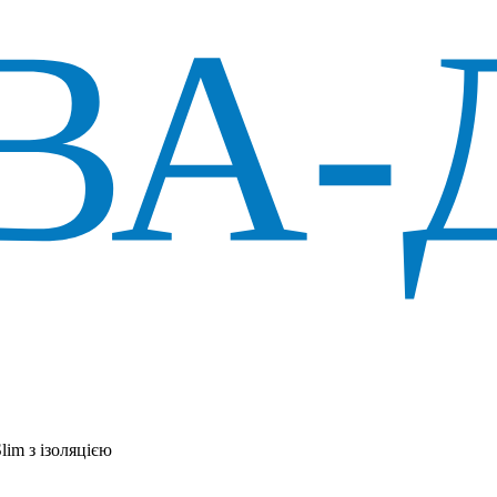
lim з ізоляцією