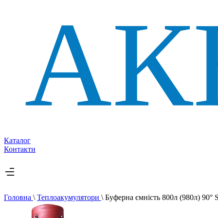
Каталог
Контакти
Головна
\
Теплоакумулятори
\
Буферна ємність 800л (980л) 90° S