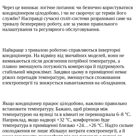
Через це виникає логічне питання: чи безпечно користуватися
кондиціонером цілодобово, і чи не скорочує це термін його
служби? Насправді сучасні спліт-системи розраховані саме на
тривалу безперервну роботу, але за умови правильного
налаштування та регулярного обслуговування.
Найкраще з тривалою роботою справляються інверторні
кондиціонери. На відміну від звичайних моделей, вони не
вимикаються після досягнення потрібної температури, а
плавно зменшують потужність компресора й підтримують
стабільний мікроклімат. Завдяки цьому в приміщенні немає
різких перепадів температури, зменшується споживання
електроенергії та знижується навантаження на обладнання.
Якщо кондиціонер працює цілодобово, важливо правильно
встановити температуру. Бажано, щоб різниця між
температурою на вулиці та в кімнаті не перевищувала 6–8 °C.
Наприклад, якщо надворі +32 °C, комфортною буде
температура в приміщенні близько +24…+26 °C. Надто сильне
охолодження не лише збільшує витрати електроенергії, а й