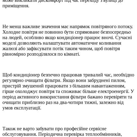
може викликати дискомфорт під час переходу з вулиці до
приміщення.
Не менш важливе значення має напрямок повітряного потоку.
Холодне повітря не повинно бути спрямоване безпосередньо
на людей, особливо якщо кондиціонер працює вночі. Сучасні
моделі дозволяють налаштувати автоматичне коливання
жалюзі або зафіксувати потік таким чином, щоб повітря
рівномірно розподілялося по кімнаті.
Щоб кондиціонер безпечно працював тривалий час, необхідно
регулярно очищати фільтри. Якщо вони забруднені пилом,
пристрій змушений працювати з більшим навантаженням,
гірше охолоджує повітря та споживає більше електроенергії. У
період активного використання фільтри бажано перевіряти та
очищати приблизно раз на два-чотири тижні, залежно від
умов експлуатації.
Також не варто забувати про професійне сервісне
обслуговування. Періодична перевірка теплообмінників,