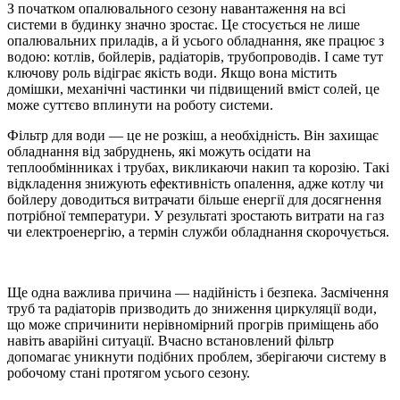
З початком опалювального сезону навантаження на всі
системи в будинку значно зростає. Це стосується не лише
опалювальних приладів, а й усього обладнання, яке працює з
водою: котлів, бойлерів, радіаторів, трубопроводів. І саме тут
ключову роль відіграє якість води. Якщо вона містить
домішки, механічні частинки чи підвищений вміст солей, це
може суттєво вплинути на роботу системи.
Фільтр для води — це не розкіш, а необхідність. Він захищає
обладнання від забруднень, які можуть осідати на
теплообмінниках і трубах, викликаючи накип та корозію. Такі
відкладення знижують ефективність опалення, адже котлу чи
бойлеру доводиться витрачати більше енергії для досягнення
потрібної температури. У результаті зростають витрати на газ
чи електроенергію, а термін служби обладнання скорочується.
Ще одна важлива причина — надійність і безпека. Засмічення
труб та радіаторів призводить до зниження циркуляції води,
що може спричинити нерівномірний прогрів приміщень або
навіть аварійні ситуації. Вчасно встановлений фільтр
допомагає уникнути подібних проблем, зберігаючи систему в
робочому стані протягом усього сезону.