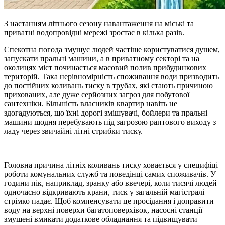
З настанням літнього сезону навантаження на міські та
приватні водопровідні мережі зростає в кілька разів.
Спекотна погода змушує людей частіше користуватися душем,
запускати пральні машини, а в приватному секторі та на
околицях міст починається масовий полив прибудинкових
територій. Така нерівномірність споживання води призводить
до постійних коливань тиску в трубах, які стають причиною
прихованих, але дуже серйозних загроз для побутової
сантехніки. Більшість власників квартир навіть не
здогадуються, що їхні дорогі змішувачі, бойлери та пральні
машини щодня перебувають під загрозою раптового виходу з
ладу через звичайні літні стрибки тиску.
Головна причина літніх коливань тиску ховається у специфіці
роботи комунальних служб та поведінці самих споживачів. У
години пік, наприклад, зранку або ввечері, коли тисячі людей
одночасно відкривають крани, тиск у загальній магістралі
стрімко падає. Щоб компенсувати це просідання і доправити
воду на верхні поверхи багатоповерхівок, насосні станції
змушені вмикати додаткове обладнання та підвищувати