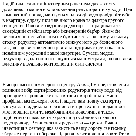
Надійним і єдиним інженерним рішенням для захисту
домашнього майна є встановлення редуктора тиску води. Цей
компактний прилад монтується на вході водопровідної труби
в квартиру, одразу після ввідного крана та фільтра грубого
очищення. Головне завдання редуктора — працювати як
своєрідний стабілізатор або інженерний бар'єр. Яким би
високим чи нестабільним не був тиск у загальному міському
стояку, редуктор автоматично знижує його до безпечного
заздалегідь виставленого рівня та підтримує цей показник
незмінним усередині вашої квартири. Сучасні моделі
редукторів додатково оснащуються манометрами, що дозволяє
власнику візуально контролювати стан системи.
В асортименті інженерного центру Аква-Дім представлений
великий вибір сертифікованих редукторів тиску води від
провідних європейських та світових виробників. Наші
профільні менеджери готові надати вам повну експертну
консультацію, детально розповісти про технічні відмінності
між поршневими та мембранними моделями, а також
підібрати оптимальний варіант під особливості вашого
водопроводу. Встановлення редуктора — це копійчана
інвестиція в безпеку, яка захистить вашу дорогу сантехніку,
збереже нерви та вбереже від ризику затоплення. Завітайте в