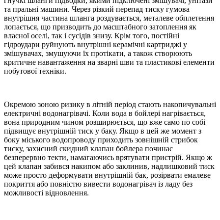
гнучкі шланги підводки, якими підключені змішувачі, унітази
та пральні машини. Через різкий перепад тиску гумова
внутрішня частина шланга роздувається, металеве обплетення
лопається, що призводить до масштабного затоплення як
власної оселі, так і сусідів знизу. Крім того, постійні
гідроудари руйнують внутрішні керамічні картриджі у
змішувачах, змушуючи їх протікати, а також створюють
критичне навантаження на зварні шви та пластикові елементи
побутової техніки.
Окремою зоною ризику в літній період стають накопичувальні
електричні водонагрівачі. Коли вода в бойлері нагрівається,
вона природним чином розширюється, що вже само по собі
підвищує внутрішній тиск у баку. Якщо в цей же момент з
боку міського водопроводу приходить зовнішній стрибок
тиску, захисний скидний клапан бойлера починає
безперервно текти, намагаючись врятувати пристрій. Якщо ж
цей клапан забився накипом або заклинив, надлишковий тиск
може просто деформувати внутрішній бак, розірвати емалеве
покриття або повністю вивести водонагрівач із ладу без
можливості відновлення.