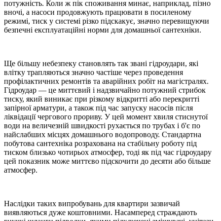
потужність. Коли ж пік споживання минає, наприклад, пізно
вночі, а насоси продовжують працювати в посиленому
режимі, тиск у системі різко підскакує, значно перевищуючи
безпечні експлуатаційні норми для домашньої сантехніки.
Ще більшу небезпеку становлять так звані гідроудари, які
влітку трапляються значно частіше через проведення
профілактичних ремонтів та аварійних робіт на магістралях.
Гідроудар — це миттєвий і надзвичайно потужний стрибок
тиску, який виникає при різкому відкритті або перекритті
запірної арматури, а також під час запуску насосів після
ліквідації чергового прориву. У цей момент хвиля стиснутої
води на величезній швидкості рухається по трубах і б'є по
найслабших місцях домашнього водопроводу. Стандартна
побутова сантехніка розрахована на стабільну роботу під
тиском близько чотирьох атмосфер, тоді як під час гідроудару
цей показник може миттєво підскочити до десяти або більше
атмосфер.
Наслідки таких випробувань для квартири зазвичай
виявляються дуже коштовними. Насамперед страждають