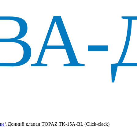
ани
\
Донний клапан TOPAZ TK-15A-BL (Click-clack)