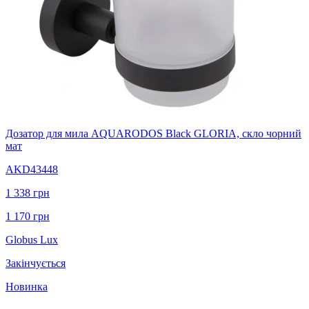
Дозатор для мила AQUARODOS Black GLORIA, скло чорний
мат
AKD43448
1 338
грн
1 170
грн
Globus Lux
Закінчується
Новинка