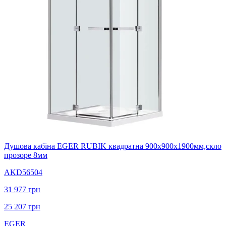
Душова кабіна EGER RUBIK квадратна 900х900х1900мм,скло
прозоре 8мм
AKD56504
31 977
грн
25 207
грн
EGER