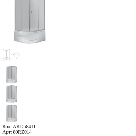
Код: AKD58411
Арт: 80RZ014