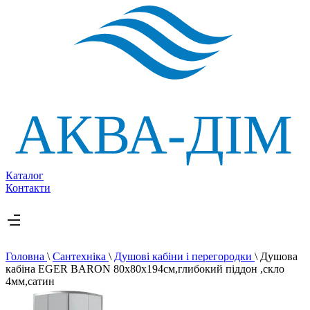
Каталог
Контакти
Головна
\
Сантехніка
\
Душові кабіни і перегородки
\
Душова
кабіна EGER BARON 80х80х194см,глибокий піддон ,скло
4мм,сатин