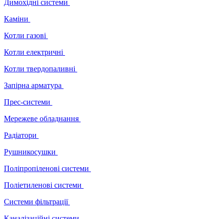
Димохідні системи
Каміни
Котли газові
Котли електричні
Котли твердопаливні
Запірна арматура
Прес-системи
Мережеве обладнання
Радіатори
Рушникосушки
Поліпропіленові системи
Поліетиленові системи
Системи фільтрації
Каналізаційні системи