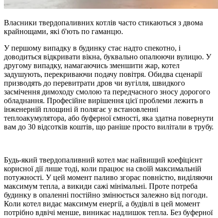
Власники твердопаливних котлів часто стикаються з двома
крайнощами, які б'ють по гаманцю.
У першому випадку в будинку стає надто спекотно, і
доводиться відкривати вікна, буквально опалюючи вулицю. У
другому випадку, намагаючись зменшити жар, котел
задушують, перекриваючи подачу повітря. Обидва сценарії
призводять до перевитрати дров чи вугілля, швидкого
засмічення димоходу смолою та передчасного зносу дорогого
обладнання. Професійне вирішення цієї проблеми лежить в
інженерній площині й полягає у встановленні
теплоакумулятора, або буферної ємності, яка здатна повернути
вам до 30 відсотків коштів, що раніше просто вилітали в трубу.
Будь-який твердопаливний котел має найвищий коефіцієнт
корисної дії лише тоді, коли працює на своїй максимальній
потужності. У цей момент паливо згорає повністю, виділяючи
максимум тепла, а викиди сажі мінімальні. Проте потреба
будинку в опаленні постійно змінюється залежно від погоди.
Коли котел видає максимум енергії, а будівлі в цей момент
потрібно вдвічі менше, виникає надлишок тепла. Без буферної