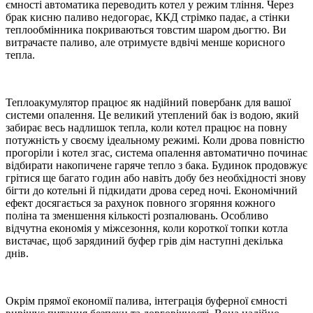
ємності автоматика переводить котел у режим тління. Через
брак кисню паливо недогорає, ККД стрімко падає, а стінки
теплообмінника покриваються товстим шаром дьогтю. Ви
витрачаєте паливо, але отримуєте вдвічі менше корисного
тепла.
Теплоакумулятор працює як надійний повербанк для вашої
системи опалення. Це великий утеплений бак із водою, який
забирає весь надлишок тепла, коли котел працює на повну
потужність у своєму ідеальному режимі. Коли дрова повністю
прогоріли і котел згас, система опалення автоматично починає
відбирати накопичене гаряче тепло з бака. Будинок продовжує
грітися ще багато годин або навіть добу без необхідності знову
бігти до котельні й підкидати дрова серед ночі. Економічний
ефект досягається за рахунок повного згоряння кожного
поліна та зменшення кількості розпалювань. Особливо
відчутна економія у міжсезоння, коли короткої топки котла
вистачає, щоб зарядиний буфер грів дім наступні декілька
днів.
Окрім прямої економії палива, інтеграція буферної ємності