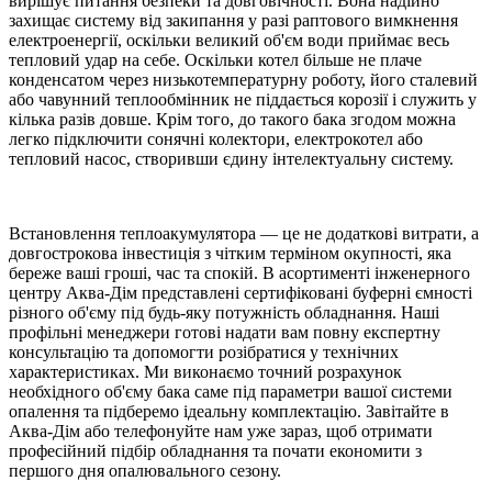
вирішує питання безпеки та довговічності. Вона надійно
захищає систему від закипання у разі раптового вимкнення
електроенергії, оскільки великий об'єм води приймає весь
тепловий удар на себе. Оскільки котел більше не плаче
конденсатом через низькотемпературну роботу, його сталевий
або чавунний теплообмінник не піддається корозії і служить у
кілька разів довше. Крім того, до такого бака згодом можна
легко підключити сонячні колектори, електрокотел або
тепловий насос, створивши єдину інтелектуальну систему.
Встановлення теплоакумулятора — це не додаткові витрати, а
довгострокова інвестиція з чітким терміном окупності, яка
береже ваші гроші, час та спокій. В асортименті інженерного
центру Аква-Дім представлені сертифіковані буферні ємності
різного об'єму під будь-яку потужність обладнання. Наші
профільні менеджери готові надати вам повну експертну
консультацію та допомогти розібратися у технічних
характеристиках. Ми виконаємо точний розрахунок
необхідного об'єму бака саме під параметри вашої системи
опалення та підберемо ідеальну комплектацію. Завітайте в
Аква-Дім або телефонуйте нам уже зараз, щоб отримати
професійний підбір обладнання та почати економити з
першого дня опалювального сезону.