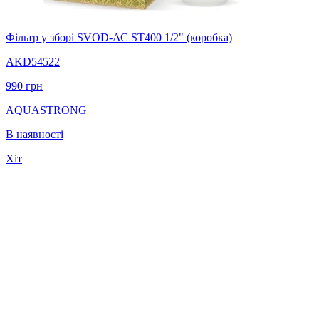
Фільтр у зборі SVOD-АС ST400 1/2" (коробка)
AKD54522
990
грн
AQUASTRONG
В наявності
Хіт