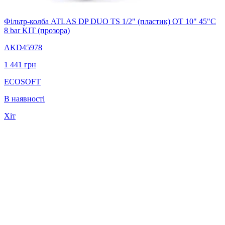
Фiльтр-колба ATLAS DP DUO TS 1/2" (пластик) ОТ 10" 45"С
8 bar KIT (прозора)
AKD45978
1 441
грн
ECOSOFT
В наявності
Хіт