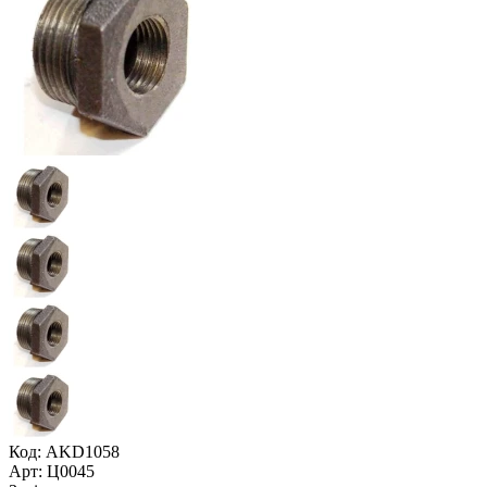
Код: AKD1058
Арт: Ц0045