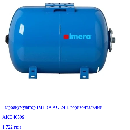
Гідроакумулятор IMERA AO 24 L горизонтальний
AKD46509
1 722
грн