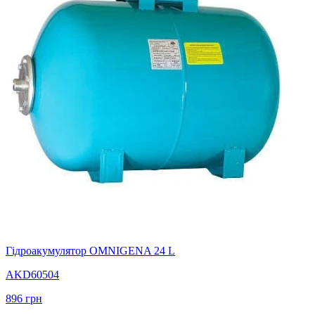
Гідроакумулятор OMNIGENA 24 L
AKD60504
896
грн