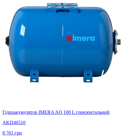
Гідроакумулятор IMERA AO 100 L горизонтальний
AKD46510
8 761
грн