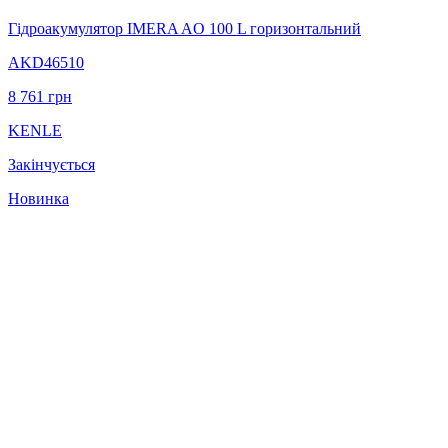
Гідроакумулятор IMERA AO 100 L горизонтальний
AKD46510
8 761
грн
KENLE
Закінчується
Новинка