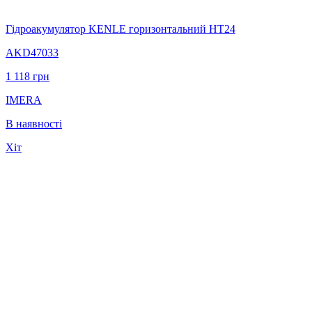
Гідроакумулятор KENLE горизонтальний НT24
AKD47033
1 118
грн
IMERA
В наявності
Хіт