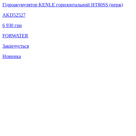
Гідроакумулятор KENLE горизонтальний НT80SS (нерж)
AKD52527
6 930
грн
FORWATER
Закінчується
Новинка