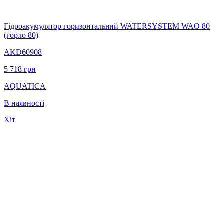
Гідроакумулятор горизонтальний WATERSYSTEM WAO 80
(горло 80)
AKD60908
5 718
грн
AQUATICA
В наявності
Хіт