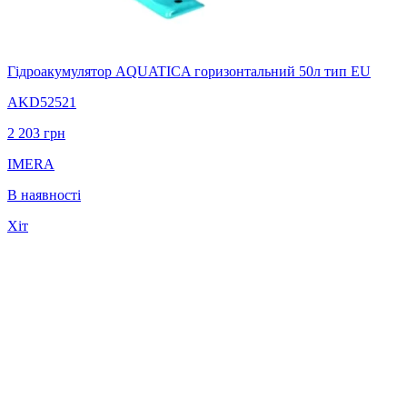
Гідроакумулятор AQUATICA горизонтальний 50л тип EU
AKD52521
2 203
грн
IMERA
В наявності
Хіт