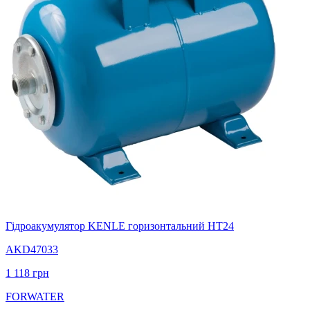
Гідроакумулятор KENLE горизонтальний НT24
AKD47033
1 118
грн
FORWATER