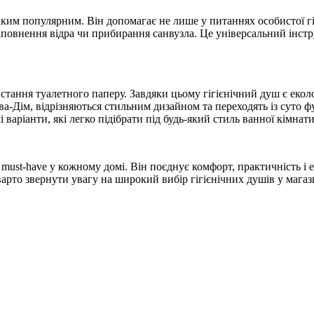
ким популярним. Він допомагає не лише у питаннях особистої гіг
повнення відра чи прибирання санвузла. Це універсальний інстр
тання туалетного паперу. Завдяки цьому гігієнічний душ є екол
ва-Дім, відрізняються стильним дизайном та переходять із суто 
 варіанти, які легко підібрати під будь-який стиль ванної кімнати
must-have у кожному домі. Він поєднує комфорт, практичність і 
варто звернути увагу на широкий вибір гігієнічних душів у магаз