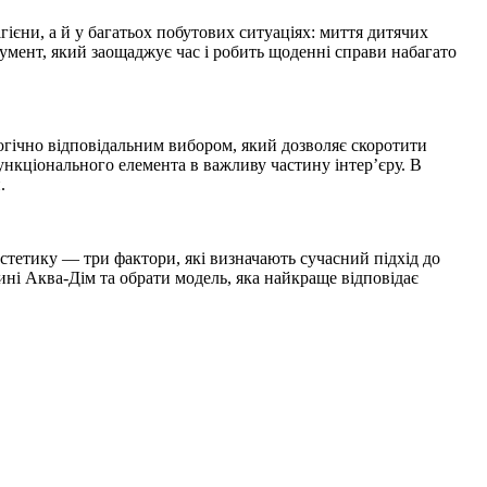
ієни, а й у багатьох побутових ситуаціях: миття дитячих
умент, який заощаджує час і робить щоденні справи набагато
огічно відповідальним вибором, який дозволяє скоротити
функціонального елемента в важливу частину інтер’єру. В
.
естетику — три фактори, які визначають сучасний підхід до
ині Аква-Дім та обрати модель, яка найкраще відповідає