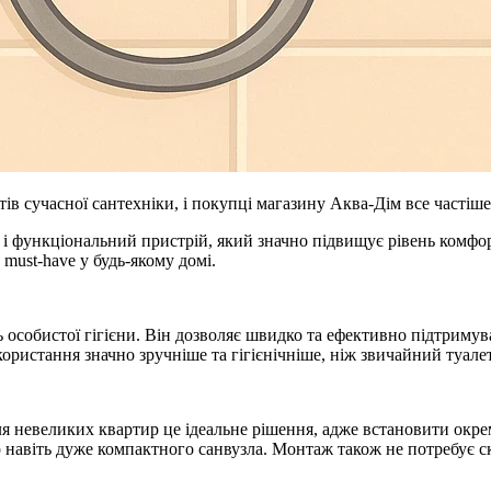
ів сучасної сантехніки, і покупці магазину Аква-Дім все частіш
 і функціональний пристрій, який значно підвищує рівень комфо
must-have у будь-якому домі.
 особистої гігієни. Він дозволяє швидко та ефективно підтримув
ористання значно зручніше та гігієнічніше, ніж звичайний туалет
я невеликих квартир це ідеальне рішення, адже встановити окрем
єр навіть дуже компактного санвузла. Монтаж також не потребує с