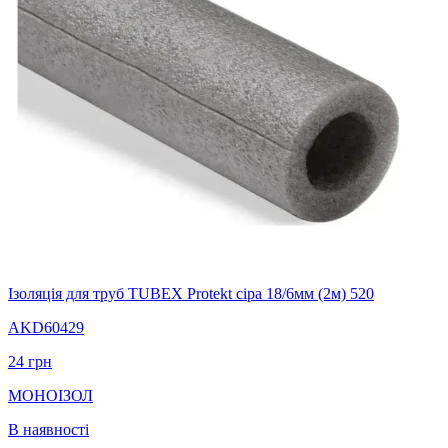
Ізоляція для труб TUBEX Protekt сіра 18/6мм (2м) 520
AKD60429
24
грн
МОНОІЗОЛ
В наявності