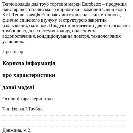
Теплоізоляція для труб торгової марки Eurobatex – продукція
найстарішого італійського виробника – компанії Union Foam
S.r.l. Теплоізоляція Eurobatex виготовлена з синтетичного,
фізично спіненого каучуку, зі структурою закритих
(ізольованих) комірок. Продукт призначений для теплоізоляції
трубопроводів в системах холоду, опалення та
водопостачання, кондиціонування повітря, технологічних
установок.
Про товар
Корисна інформація
про характеристики
даної моделі
Основні характеристики
Тип ізоляції
Трубна
Довжина, м
2