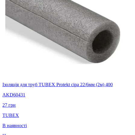
Ізоляція для труб TUBEX Protekt сіра 22/6мм (2м) 400
AKD60431
27
грн
TUBEX
В наявності