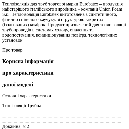
Теплоізоляція для труб торгової марки Eurobatex – продукція
найстарішого італійського виробника – компанії Union Foam
S.r.l. Теплоізоляція Eurobatex виготовлена з синтетичного,
фізично спіненого каучуку, зі структурою закритих
(ізольованих) комірок. Продукт призначений для теплоізоляції
трубопроводів в системах холоду, опалення та
водопостачання, кондиціонування повітря, технологічних
установок.
Про товар
Корисна інформація
про характеристики
даної моделі
Основні характеристики
Тип ізоляції
Трубна
Довжина, м
2