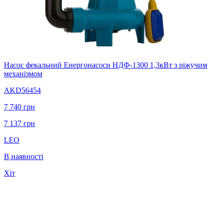
Насос фекальний Енергонасоси НДФ-1300 1,3кВт з ріжучим
механізмом
AKD56454
7 740
грн
7 137
грн
LEO
В наявності
Хіт