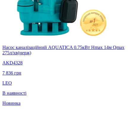
Насос каналізаційний AQUATICA 0.75кВт Hmax 14м Qmax
275л/хв(нерж)
AKD4328
7 836
грн
LEO
В наявності
Новинка