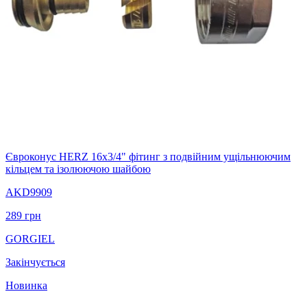
Євроконус HERZ 16х3/4" фітинг з подвійним ущільнюючим
кільцем та ізолюючою шайбою
AKD9909
289
грн
GORGIEL
Закінчується
Новинка