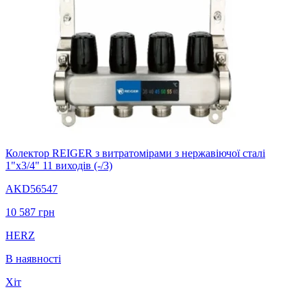
Колектор REIGER з витратомірами з нержавіючої сталі
1"х3/4" 11 виходів (-/3)
AKD56547
10 587
грн
HERZ
В наявності
Хіт