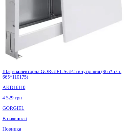
Шафа колекторна GORGIEL SGP-5 внутрішня (965*575-
665*110175)
AKD16110
4 529
грн
GORGIEL
В наявності
Новинка