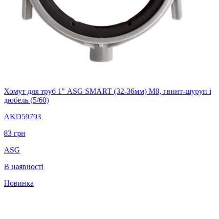
Хомут для труб 1" ASG SMART (32-36мм) M8, гвинт-шуруп і
дюбель (5/60)
AKD59793
83
грн
ASG
В наявності
Новинка