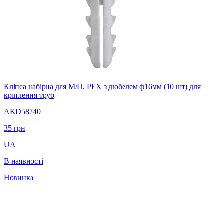
Кліпса набірна для М/П, PEX з дюбелем ф16мм (10 шт) для
кріплення труб
AKD58740
35
грн
UA
В наявності
Новинка