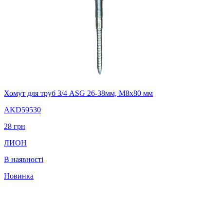
Хомут для труб 3/4 ASG 26-38мм, M8x80 мм
AKD59530
28
грн
ЛИОН
В наявності
Новинка