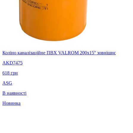
Коліно каналізаційне ПВХ VALROM 200х15° зовнішнє
AKD7475
618
грн
ASG
В наявності
Новинка