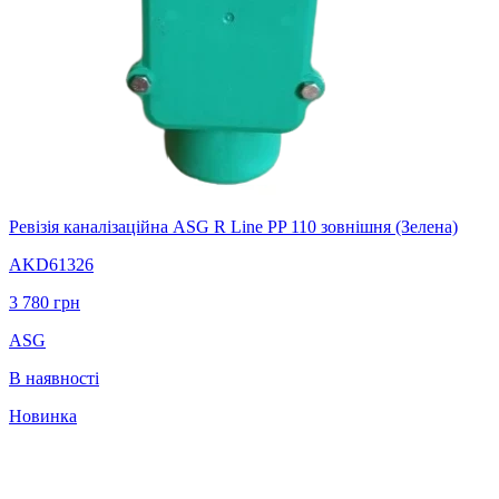
Ревізія каналізаційна ASG R Line PP 110 зовнішня (Зелена)
AKD61326
3 780
грн
ASG
В наявності
Новинка