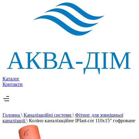
Каталог
Контакти
Головна
\
Каналізаційні системи
\
Фітинг для зовнішньої
каналізації
\
Коліно каналізаційне IPIast-cor 110х15° гофроване