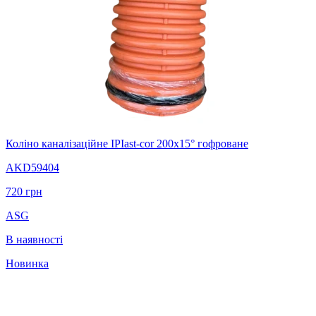
Коліно каналізаційне IPIast-cor 200х15° гофроване
AKD59404
720
грн
ASG
В наявності
Новинка