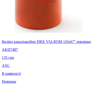
Коліно каналізаційне ПВХ VALROM 110х67° зовнішнє
AKD7487
135
грн
ASG
В наявності
Новинка