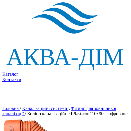
Каталог
Контакти
Головна
\
Каналізаційні системи
\
Фітинг для зовнішньої
каналізації
\
Коліно каналізаційне IPIast-cor 110х90° гофроване