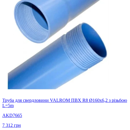
Труба для свердловини VALROM ПВХ R8 Ø160x6,2 з різьбою
L=5m
AKD7665
7 312
грн