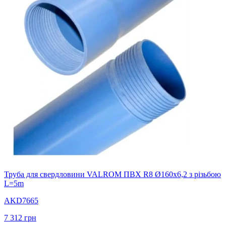
Труба для свердловини VALROM ПВХ R8 Ø160x6,2 з різьбою
L=5m
AKD7665
7 312
грн