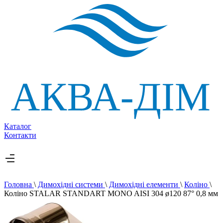
Каталог
Контакти
Головна
\
Димохідні системи
\
Димохідні елементи
\
Коліно
\
Коліно STALAR STANDART MONO AISI 304 ø120 87° 0,8 мм