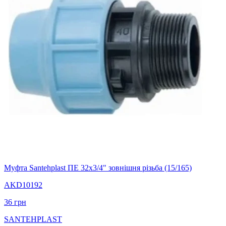
Муфта Santehplast ПЕ 32x3/4" зовнішня різьба (15/165)
AKD10192
36
грн
SANTEHPLAST