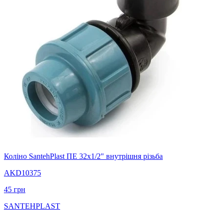
Коліно SantehPlast ПЕ 32x1/2" внутрішня різьба
AKD10375
45
грн
SANTEHPLAST