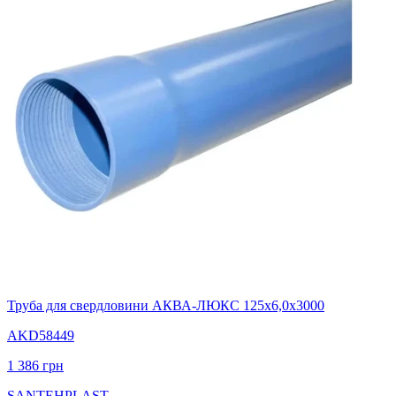
Труба для свердловини АКВА-ЛЮКС 125х6,0х3000
AKD58449
1 386
грн
SANTEHPLAST