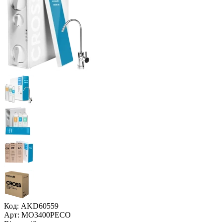
Код: AKD60559
Арт: MO3400PECO