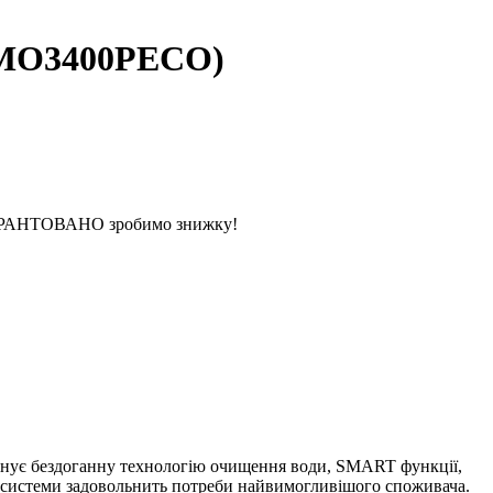
 (MO3400PECO)
 ГАРАНТОВАНО зробимо знижку!
єднує бездоганну технологію очищення води, SMART функції,
сть системи задовольнить потреби найвимогливішого споживача.