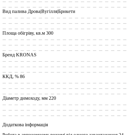
Вид палива
Дрова|Вугілля|Брикети
Площа обiгрiву, кв.м
300
Бренд
KRONAS
ККД, %
86
Діаметр димоходу, мм
220
Додаткова інформація
Робота в автономному режимі від одного завантаження
24