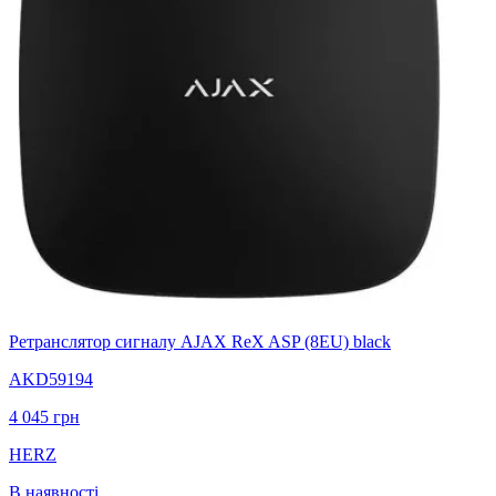
Ретранслятор сигналу AJAX ReX ASP (8EU) black
AKD59194
4 045
грн
HERZ
В наявності