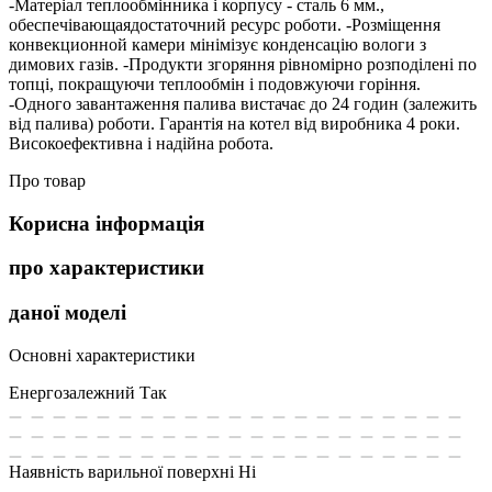
-Матеріал теплообмінника і корпусу - сталь 6 мм.,
обеспечівающаядостаточний ресурс роботи. -Розміщення
конвекционной камери мінімізує конденсацію вологи з
димових газів. -Продукти згоряння рівномірно розподілені по
топці, покращуючи теплообмін і подовжуючи горіння.
-Одного завантаження палива вистачає до 24 годин (залежить
від палива) роботи. Гарантія на котел від виробника 4 роки.
Високоефективна і надійна робота.
Про товар
Корисна інформація
про характеристики
даної моделі
Основні характеристики
Енергозалежний
Так
Наявність варильної поверхні
Ні