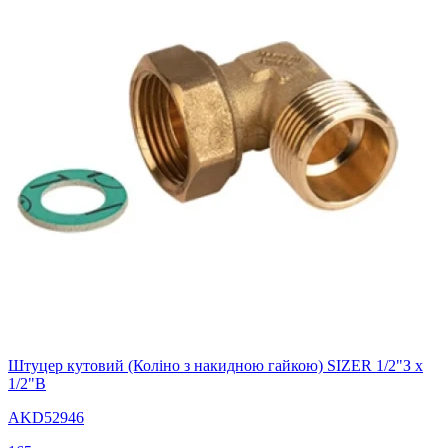
Штуцер кутовий (Коліно з накидною гайкою) SIZER 1/2"З х
1/2"В
AKD52946