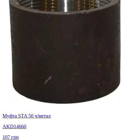
Муфта STA 50 ч/метал
AKD14660
107
грн