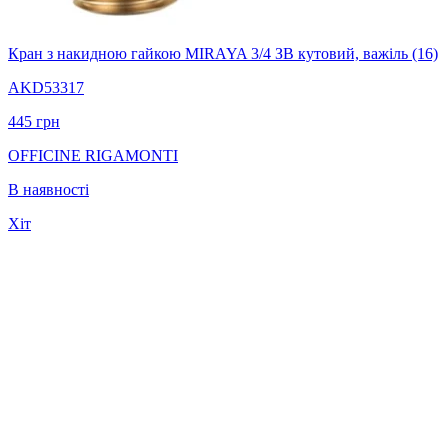
Кран з накидною гайкою MIRAYA 3/4 ЗВ кутовий, важіль (16)
AKD53317
445
грн
OFFICINE RIGAMONTI
В наявності
Хіт