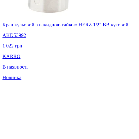
Кран кульовий з накидною гайкою HERZ 1/2" ВВ кутовий
AKD53992
1 022
грн
KARRO
В наявності
Новинка