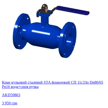
Кран кульовий сталевий STA фланцевий СП 11с33п Dn80/65
Pn16 вода+синя ручка
AKD59863
3 959
грн