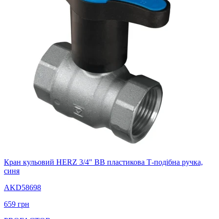
Кран кульовий HERZ 3/4" ВВ пластикова Т-подібна ручка,
синя
AKD58698
659
грн