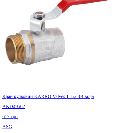
Кран кульовий KARRO Valves 1"1/2 ЗВ вода
AKD49562
617
грн
ASG