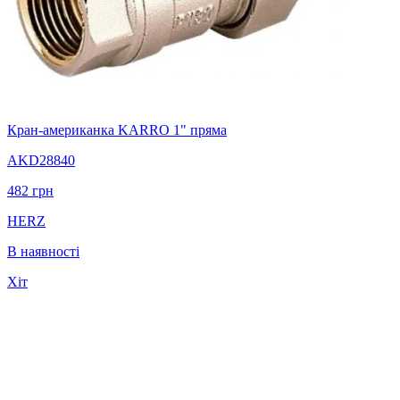
Кран-американка KARRO 1" пряма
AKD28840
482
грн
HERZ
В наявності
Хіт