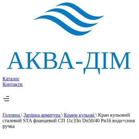
Каталог
Контакти
Головна
\
Запірна арматура
\
Крани кульові
\
Кран кульовий
сталевий STA фланцевий СП 11с33п Dn50/40 Pn16 вода+синя
ручка