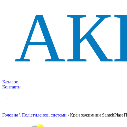
Каталог
Контакти
Головна
\
Поліетиленові системи
\
Кран зажимний SantehPlast П