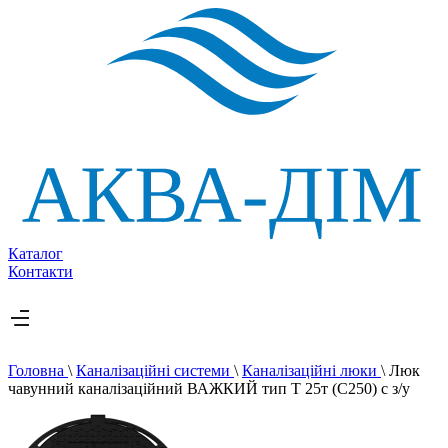
Каталог
Контакти
Головна
\
Каналізаційні системи
\
Каналізаційні люки
\
Люк
чавунний каналізаційний ВАЖКИЙ тип Т 25т (С250) с з/у