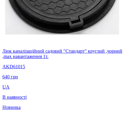
Люк каналізаційний садовий "Стандарт" круглий ,чорний
,max навантаження 1т.
AKD61015
640
грн
UA
В наявності
Новинка