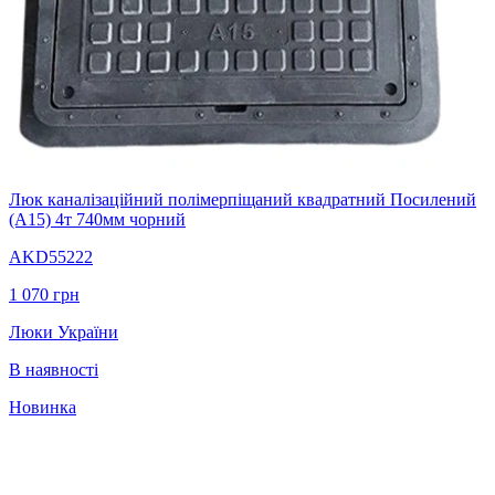
Люк каналізаційний полімерпіщаний квадратний Посилений
(А15) 4т 740мм чорний
AKD55222
1 070
грн
Люки України
В наявності
Новинка