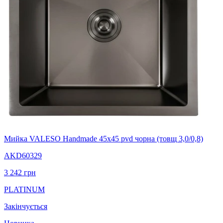
Мийка VALESO Handmade 45х45 pvd чорна (товщ 3,0/0,8)
AKD60329
3 242
грн
PLATINUM
Закінчується