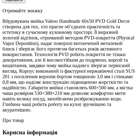
Отримайте знижку
Вбудовувана мийка Valeso Handmade 60x50 PVD Gold Decor
створена для тих, хто прагне об’єднати практичність та
естетику в сучасному кухонному просторі. Її виразний
золотий відтінок, отриманий методом PVD-покриття (Physical
Vapor Deposition), надає поверхні витончений металевий
блиск і зберігає його протягом багатьох років активного
використання. Технологія PVD робить покриття не тільки
декоративним, але й високостійким до подряпин, корозії та
вицвітання, завдяки чому мийка надовго зберігає первісний
вигляд. Корпус виконаний із фактурної нержавіючої сталі SUS
201 з посиленим верхнім бортом товщиною 3,0 мм і стінками
0,8 мм, що наділяє конструкцію підвищеною жорсткістю та
надійністю. Габарити мийки становлять 600×500 мм, а містка
чаша розміром 530×380×210 мм дозволяє комфортно мити
навіть велику посуд, запобігаючи розбризкуванню води.
Глибина чаші робить роботу на кухні зручнішою та
акуратнішою.
Про товар
Корисна інформація