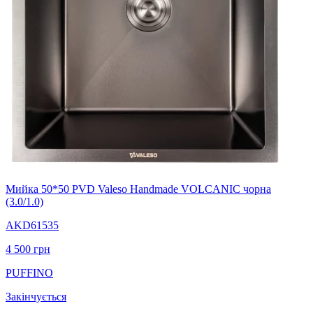
Мийка 50*50 PVD Valeso Handmade VOLCANIC чорна
(3.0/1.0)
AKD61535
4 500
грн
PUFFINO
Закінчується