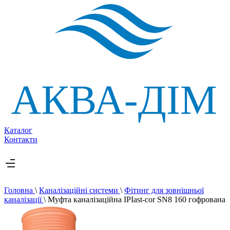
Каталог
Контакти
Головна
\
Каналізаційні системи
\
Фітинг для зовнішньої
каналізації
\
Муфта каналізаційна IPIast-cor SN8 160 гофрована