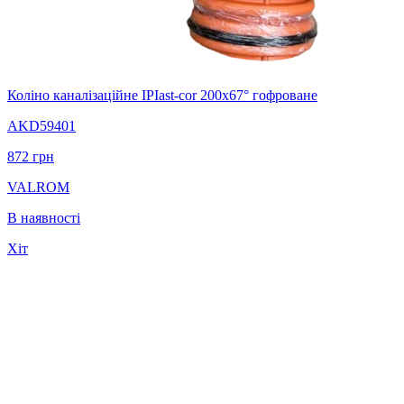
Коліно каналізаційне IPIast-cor 200х67° гофроване
AKD59401
872
грн
VALROM
В наявності
Хіт