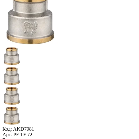
Код: AKD7981
Арт: PF TF 72