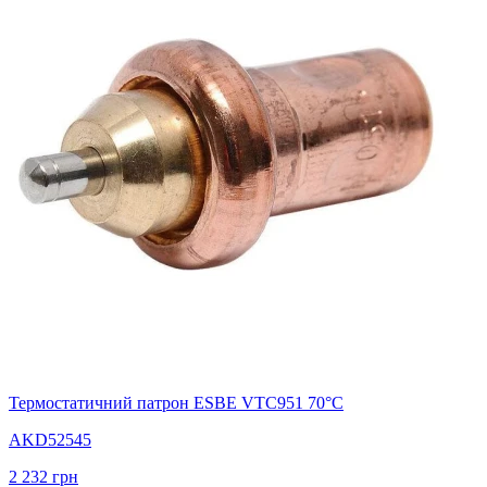
Термостатичний патрон ESBE VTC951 70°С
AKD52545
2 232
грн