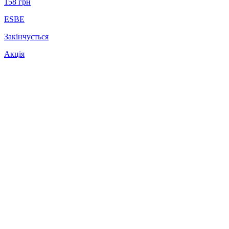
158
грн
ESBE
Закінчується
Акція