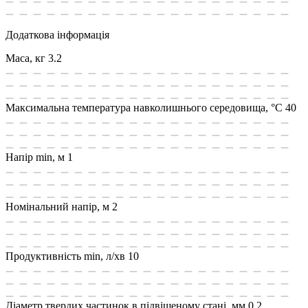
Додаткова інформація
Маса, кг
3.2
Максимальна температура навколишнього середовища, °C
40
Напір min, м
1
Номінальний напір, м
2
Продуктивність min, л/хв
10
Діаметр твердих частинок в підвішеному стані, мм
0.2