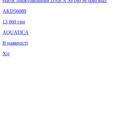
Насос циркуляцiйний DAB A 50/180 M оригінал
AKD56089
13 660
грн
AQUATICA
В наявності
Хіт