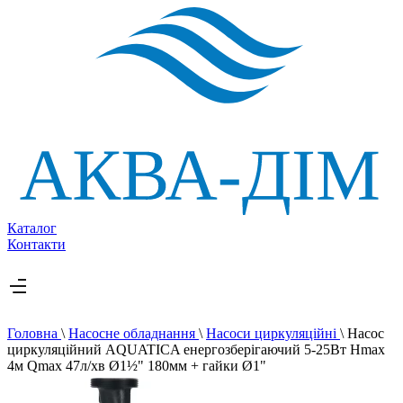
Каталог
Контакти
Головна
\
Насосне обладнання
\
Насоси циркуляційні
\
Насос
циркуляційний AQUATICA енергозберігаючий 5-25Вт Hmax
4м Qmax 47л/хв Ø1½" 180мм + гайки Ø1"