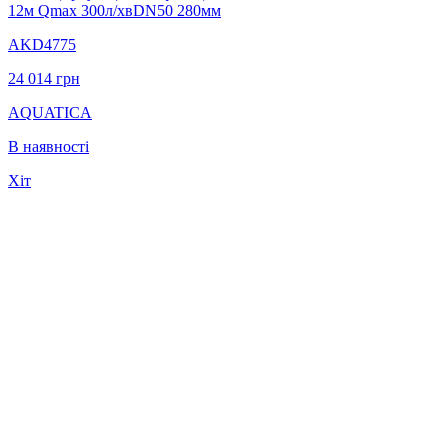
12м Qmax 300л/хвDN50 280мм
AKD4775
24 014
грн
AQUATICA
В наявності
Хіт