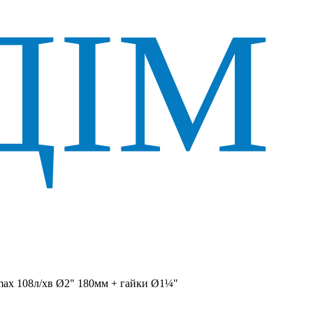
ax 108л/хв Ø2" 180мм + гайки Ø1¼"